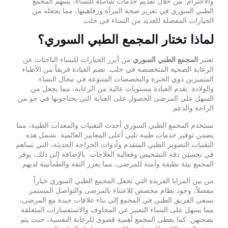
والاحترام. من خلال تقديم خدمات شاملة للنساء، يسهم المجمع
الطبي السوري في تعزيز صحة المرأة ورفاهيتها، مما يجعله من
الخيارات المفضلة للعديد من النساء في حلب.
لماذا تختار المجمع الطبي السوري؟
تعتبر
من أبرز الخيارات للنساء الباحثات عن
المجمع الطبي السوري
الرعاية الصحية المتخصصة في حلب. تضم العيادة فريقاً من الأطباء
المتميزين ذوي الخبرة والتخصصات المتنوعة في مجال النساء
والولادة. تقدم العيادة مستويات عالية من الرعاية، مما يجعل من
السهل على المرضى الحصول على العناية التي يحتاجونها في جو من
الراحة والدعم.
تستخدم المجمع الطبي السوري أحدث التقنيات والمعدات الطبية، مما
يضمن توفير خدمات طبية تلبي أعلى المعايير العالمية. تشمل هذه
التقنيات التصوير الطبي المتقدم وأدوات الجراحة الحديثة، التي تساهم
في تحسين دقة التشخيص وفعالية العلاجات. بالإضافة إلى ذلك، يوفر
المجمع بيئة نظيفة وآمنة للمرضى، مما يعزز الثقة والطمأنينة لديهم.
من بين المزايا الفريدة التي تجعل المجمع الطبي السوري خياراً
مفضلاً، وجود نظام مخصص للاعتناء بالمرضى والتواصل المستمر.
يسعى الفريق الطبي في المجمع إلى بناء علاقات جيدة مع المرضى،
مما يسهل على النساء التعبير عن المخاوف والاستفسارات المتعلقة
بصحتهن. كما يعطى المجمع أهمية قصوى للرعاية النفسية، حيث يتم