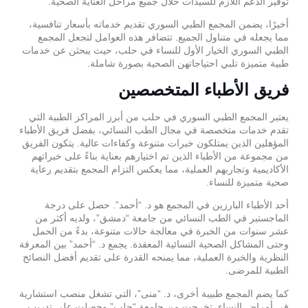
توفير الدعم اللازم للسيدات خلال جميع مراحل العناية الصحية.
أخيرًا، يضمن المجمع الطبي السوري تقديم خدماته بأسعار تنافسية،
مما يجعله في متناول الجميع. تتضافر هذه العوامل لتجعل المجمع
الطبي السوري الخيار الأول للنساء في حلب، حيث يبحثن عن خدمات
طبية متميزة تلبي احتياجاتهن الصحية بصورة شاملة.
فريق الأطباء المتخصصين
يعتبر المجمع الطبي السوري في حلب من أبرز المراكز الطبية التي
تقدم خدمات متخصصة في مجال الطب النسائي، بفضل فريق الأطباء
المؤهلين الذين يمتلكون خبرات متنوعة وكفاءات عالية. يتكون الفريق
من مجموعة من الأطباء الذين تم اختيارهم بعناية بناءً على خبراتهم
الأكاديمية وتجاربهم العملية، مما يعكس التزام المجمع بتقديم رعاية
صحية متميزة للنساء.
أحد الأطباء البارزين في المجمع هو د. “أحمد”. حصل على درجة
الماجستير في الطب النسائي من جامعة “دمشق”، ولديه أكثر من
عشر سنوات من الخبرة في معالجة حالات متنوعة، بدءً من الحمل
وحتى المشاكل الصحية النسائية المعقدة. يجمع د. “أحمد” بين المعرفة
النظرية والخبرة العملية، مما يمنحه القدرة على تقديم أفضل النصائح
الطبية للمرضى.
كما يضم المجمع طبيبة أخرى، د. “منى”، التي تشغل منصب استشارية
في أمراض النساء. تخرجت من جامعة “حلب” وحصلت على تدريب