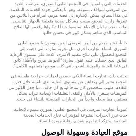
الخدمات التي يتلقونها. في المجمع الطبي السوري، تعرضت العديد
من المرضى لمواقف متنوعة، وهو ما يعكس جودة الخدمات المقدمة.
في هذا السياق، يمكن الإشارة إلى قصة مريم، امرأة في الثلاثين من
عمرها، زارت المجمع بسبب مشاكل صحية متعلقة بالجهاز التناسلي.
تعلقت تجربتها بأن الأطباء استمعوا جيداً لشكاواها وقدموا لها العلاج
المناسب الذي ساهم بشكل كبير في تحسن حالتها.
حالياً، تُعتبر مريم من أبرز المرضى الذين يوصون بالمجمع الطبي
السوري للنساء. تجارب أخرى مثل تجربة سارة، التي ذهبت إلى
المجمع للحصول على علاج تنظيم الأسرة، أكدت على مستوى الرعاية
الفائق الذي حصلت عليه. تقول سارة: “الجو هنا مريح والأطباء كانوا
في غاية العناية والمهنية. أشعر بأنني كنت موضع اهتمامهم الكامل”.
بجانب ذلك، تجارب النساء اللاتي خضعن لعمليات جراحية طفيفة في
المجمع تشير إلى رضاهن عن مستوى العناية الذي تلقينه خلال فترة
النقاهة. طبيب متخصص كان متاحاً ليتابع كل حالة، مما جعل الكثير من
المريضات يشعرن بالأمان والثقة. التعليقات الإيجابية تتزايد بشكل
مستمر، مما يجعله واحداً من الخيارات المفضلة للنساء في حلب.
عموماً، تجارب المرضى في المجمع الطبي السوري تتسم بالإيجابية،
حيث تبرز الخبرات المتنوعة لمؤشرات نجاح الخدمات الصحية
المقدمة، وتؤكد التزامهم بتقديم رعاية مميزة للنساء.
موقع العيادة وسهولة الوصول