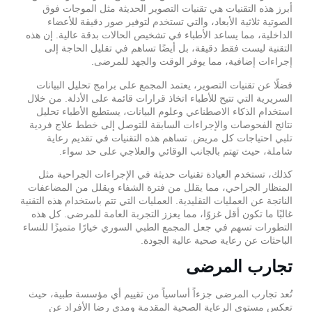
أبرز هذه التقنيات هي تقنيات التصوير الحديثة مثل الموجات فوق
الصوتية ثلاثية الأبعاد، والتي تستخدم لتوفير صور دقيقة للأعضاء
الداخلية، مما يساعد الأطباء في تشخيص الحالات بدقة عالية. إن هذه
التقنية ليست فقط دقيقة، بل أيضًا تساهم في تقليل الحاجة إلى
إجراءات إضافية، مما يوفر الوقت والجهد للمرضى.
فضلًا عن تقنيات التصوير، يعتمد المجمع على برامج تحليل البيانات
السريرية التي تتيح للأطباء اتخاذ قرارات قائمة على الأدلة. من خلال
استخدام الذكاء الاصطناعي وعلوم البيانات، يستطيع الأطباء تحليل
نتائج الفحوصات والإجراءات السابقة للتوصل إلى خطط علاج فردية
تلبي احتياجات كل مريض. تساهم هذه التقنيات في تقديم رعاية
شاملة، حيث تهتم بالجانب الوقائي والعلاجي على حد سواء.
كذلك، تستخدم العيادة تقنيات حديثة في الإجراءات الجراحية مثل
المنظار الجراحي، مما يقلل من فترة الشفاء ويقلل من المضاعفات
الناتجة عن العمليات التقليدية. العمليات التي تتم باستخدام هذه التقنية
غالبًا ما تكون أقل غزوًا، مما يعزز التجربة العامة للمرضى. كل هذه
التطورات تسهم في جعل المجمع الطبي السوري خيارًا متميزًا للنساء
الباحثات عن رعاية صحية عالية الجودة.
تجارب المرضى
تُعد تجارب المرضى جزءاً أساسياً من تقييم أي مؤسسة طبية، حيث
تعكس مستوى الرعاية الصحية المقدمة ومدى رضا الأفراد عن