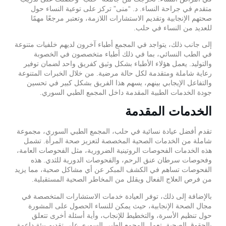
متقدم في جراحة النساء. د. “منى” تركز على توعية النساء حول
صحتهم الإنجابية وتقديم الاستشارات اللازمة، وتعتبر مرجعًا مهمًا
للعديد من النساء في حلب.
إلى جانب ذلك، يتواجد في المجمع أطباء آخرون لديهم خلفيات متنوعة
في الطب النسائي، بما في ذلك أطباء متخصصون في الخصوبة
والتوليد. يعمل هؤلاء الأطباء بشكل وثيق كفريق واحد لضمان توفير
رعاية شاملة ومتقدمة لكل حالة مرضية. من خلال الخبرات المتنوعة
والتفاعل الإيجابي بينهم، يسهم هذا الفريق بشكل كبير في تحسين
جودة الخدمات الطبية المقدمة داخل المجمع الطبي السوري.
الخدمات المقدمة
تقدم أفضل عيادة نسائية في حلب، المجمع الطبي السوري، مجموعة
شاملة من الخدمات الصحية المخصصة لتعزيز صحة المرأة. تشمل
هذه الخدمات الفحوصات الروتينية الضرورية، مثل الفحوصات العامة،
وفحوصات سرطان عنق الرحم، والفحوصات الدورية للثدي. هذه
الفحوصات تساهم في الكشف المبكر عن أي مشاكل صحية، مما يزيد
من فرص العلاج الفعال ويقلل من المخاطر الصحية المستقبلية.
بالإضافة إلى ذلك، توفر العيادة خدمات الاستشارات المتخصصة في
مجال الصحة الإنجابية، حيث يمكن للنساء الحصول على المشورة
حول تنظيم الأسرة، والتخطيط للإنجاب، وأية أسئلة أخرى تتعلق
بالحقوق الصحية. تعمل المجمع الطبي السوري على تقديم بيئة داعمة