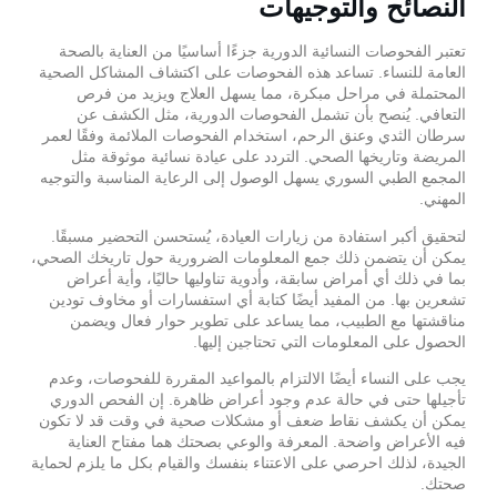
النصائح والتوجيهات
تعتبر الفحوصات النسائية الدورية جزءًا أساسيًا من العناية بالصحة
العامة للنساء. تساعد هذه الفحوصات على اكتشاف المشاكل الصحية
المحتملة في مراحل مبكرة، مما يسهل العلاج ويزيد من فرص
التعافي. يُنصح بأن تشمل الفحوصات الدورية، مثل الكشف عن
سرطان الثدي وعنق الرحم، استخدام الفحوصات الملائمة وفقًا لعمر
المريضة وتاريخها الصحي. التردد على عيادة نسائية موثوقة مثل
المجمع الطبي السوري يسهل الوصول إلى الرعاية المناسبة والتوجيه
المهني.
لتحقيق أكبر استفادة من زيارات العيادة، يُستحسن التحضير مسبقًا.
يمكن أن يتضمن ذلك جمع المعلومات الضرورية حول تاريخك الصحي،
بما في ذلك أي أمراض سابقة، وأدوية تناوليها حاليًا، وأية أعراض
تشعرين بها. من المفيد أيضًا كتابة أي استفسارات أو مخاوف تودين
مناقشتها مع الطبيب، مما يساعد على تطوير حوار فعال ويضمن
الحصول على المعلومات التي تحتاجين إليها.
يجب على النساء أيضًا الالتزام بالمواعيد المقررة للفحوصات، وعدم
تأجيلها حتى في حالة عدم وجود أعراض ظاهرة. إن الفحص الدوري
يمكن أن يكشف نقاط ضعف أو مشكلات صحية في وقت قد لا تكون
فيه الأعراض واضحة. المعرفة والوعي بصحتك هما مفتاح العناية
الجيدة، لذلك احرصي على الاعتناء بنفسك والقيام بكل ما يلزم لحماية
صحتك.