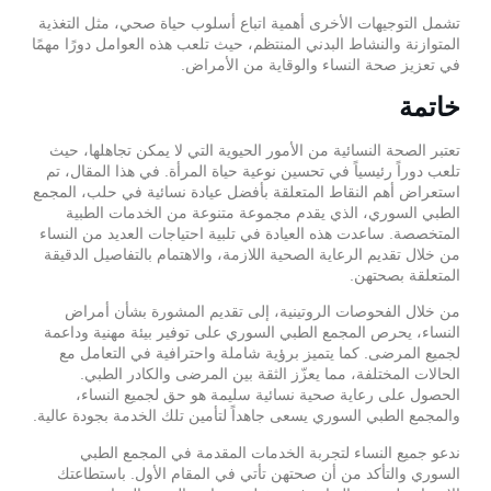
تشمل التوجيهات الأخرى أهمية اتباع أسلوب حياة صحي، مثل التغذية
المتوازنة والنشاط البدني المنتظم، حيث تلعب هذه العوامل دورًا مهمًا
في تعزيز صحة النساء والوقاية من الأمراض.
خاتمة
تعتبر الصحة النسائية من الأمور الحيوية التي لا يمكن تجاهلها، حيث
تلعب دوراً رئيسياً في تحسين نوعية حياة المرأة. في هذا المقال، تم
استعراض أهم النقاط المتعلقة بأفضل عيادة نسائية في حلب، المجمع
الطبي السوري، الذي يقدم مجموعة متنوعة من الخدمات الطبية
المتخصصة. ساعدت هذه العيادة في تلبية احتياجات العديد من النساء
من خلال تقديم الرعاية الصحية اللازمة، والاهتمام بالتفاصيل الدقيقة
المتعلقة بصحتهن.
من خلال الفحوصات الروتينية، إلى تقديم المشورة بشأن أمراض
النساء، يحرص المجمع الطبي السوري على توفير بيئة مهنية وداعمة
لجميع المرضى. كما يتميز برؤية شاملة واحترافية في التعامل مع
الحالات المختلفة، مما يعزّز الثقة بين المرضى والكادر الطبي.
الحصول على رعاية صحية نسائية سليمة هو حق لجميع النساء،
والمجمع الطبي السوري يسعى جاهداً لتأمين تلك الخدمة بجودة عالية.
ندعو جميع النساء لتجربة الخدمات المقدمة في المجمع الطبي
السوري والتأكد من أن صحتهن تأتي في المقام الأول. باستطاعتك