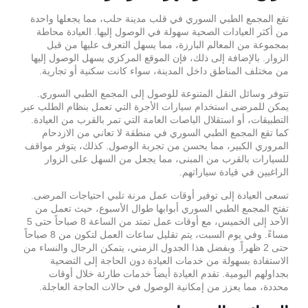
تقع المجمع الطبي السوري في قلب مدينة حلب، مما يجعلها واحدة
من أكثر العيادات الصحية سهولة في الوصول إليها. العيادة محاطة
بمجموعة من المعالم البارزة، مما يسهل التعرف عليها من قبل
الزوار. بالإضافة إلى ذلك، فإن الموقع المركزي يسهل الوصول إليها
من مختلف المناطق داخل المدينة، سواء كانت سكنية أو تجارية.
تتوفر وسائل النقل المتنوعة للوصول إلى المجمع الطبي السوري.
يمكن للمرضى استخدام سيارات الأجرة التي تعمل بنظام الطلب عبر
التطبيقات، أو استقلال الباصات العامة التي تمر بالقرب من العيادة.
كما تقع المجمع الطبي السوري في منطقة لا تعاني من الازدحام
المروري الكبير، مما يحسن من تجربة الوصول. كذلك، يتوفر مواقف
للسيارات بالقرب من المبنى، مما يجعل من السهل على الزوار
الراغبين في قيادة سياراتهم.
تسعى العيادة إلى توفير أوقات عمل مرنة تلبي احتياجات المرضى.
تفتح المجمع الطبي السوري أبوابها طوال الأسبوع، حيث تعمل من
الأحد إلى الخميس، مع أوقات عمل تمتد من الساعة 8 صباحاً حتى 5
مساءً. وفي يوم السبت، يتم تقليل ساعات العمل لتكون من 8 صباحاً
حتى 2 ظهراً. وبفضل هذا الجدول الزمني، يتمكن الرجال والنساء من
الاستفادة بسهولة من خدمات العيادة دون الحاجة إلى التضحية
بجداولهم اليومية. تقدم العيادة أيضاً خدمات طارئة خلال أوقات
محددة، مما يعزز من إمكانية الوصول في حالات الحاجة العاجلة.