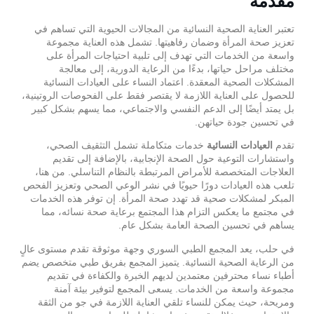
مقدمة
تعتبر العناية الصحية النسائية من المجالات الحيوية التي تساهم في
تعزيز صحة المرأة وضمان رفاهيتها. تشمل هذه العناية مجموعة
واسعة من الخدمات التي تهدف إلى تلبية احتياجات المرأة على
مختلف مراحل حياتها، بدءًا من الرعاية الدورية، إلى معالجة
المشكلات الصحية المعقدة. اعتماد النساء على العيادات النسائية
للحصول على العناية اللازمة لا يقتصر فقط على الفحوصات الروتينية،
بل يمتد أيضًا إلى الدعم النفسي والاجتماعي، مما يسهم بشكل كبير
في تحسين جودة حياتهن.
تقدم
خدمات متكاملة تشمل التثقيف الصحي،
العيادات النسائية
واستشارات التوعية حول الصحة الإنجابية، بالإضافة إلى تقديم
العلاجات المتخصصة للأمراض المرتبطة بالنظام التناسلي. من هنا،
تلعب هذه العيادات دورًا حيويًا في نشر الوعي الصحي وتعزيز الفحص
المبكر لمشكلات صحية قد تهدد صحة المرأة. إن توفر هذه الخدمات
في مجتمع ما يعكس التزام هذا المجتمع برعاية صحة نسائه، مما
يساهم في تحسين الصحة العامة بشكل عام.
في حلب، يعد المجمع الطبي السوري وجهة موثوقة تقدم مستوى عالٍ
من الرعاية الصحية النسائية. يتميز المجمع بفريق طبي متخصص يضم
أطباء نساء محترفين معتمدين لديهم الخبرة والكفاءة في تقديم
مجموعة واسعة من الخدمات. يسعى المجمع لتوفير بيئة آمنة
ومريحة، حيث يمكن للنساء تلقي العناية اللازمة في جو من الثقة