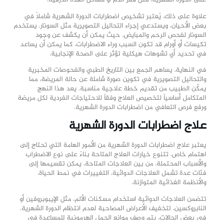
على الدورة الشهرية، مثل فقر الدم أو مشاكل الغدة الدرقية.
علاوة على ذلك، يُعتبر تشخيص اضطرابات الدورة الشهرية شاملاً في
بعض الأحيان، ويستدعي إجراء التحاليل التصويرية مثل السونار. يستخدم
السونار لفحص الرحم والمبايض، حيث يمكن أن يكشف عن وجود
تكيسات أو أورام قد تكون السبب وراء الاضطرابات. كما يمكن أن يساعد
في تحديد أي تشوهات هيكلية تؤثر على الصحة الإنجابية.
في النهاية، يساهم الجمع بين التاريخ الطبي والفحوصات المخبرية
والتحاليل التصويرية في تكوين صورة شاملة عن حالة المريضة، مما
يمكّن الطبيب من تقديم خطة علاجية مناسبة. يعد هذا النهج
المتكامل أساسياً لتخصيص العلاج وفقاً للاحتياجات الفردية لكل مريضة
ورفع فرص التعافي من اضطرابات الدورة الشهرية.
علاج اضطرابات الدورة الشهرية
يعتبر علاج اضطرابات الدورة الشهرية من الأمور الهامة التي تحتاج إلى
اهتمام خاص. تتنوع خيارات العلاج المتاحة بناءً على نوع الاضطراب
والأسباب المحتملة. من بين العلاجات المتاحة، يمكن تقسيمها إلى
فئات عدة تشمل العلاجات الدوائية، التغييرات في نمط الحياة،
والأنظمة الغذائية المتوازنة.
تتضمن العلاجات الدوائية استخدام مسكنات الألم، مثل الإيبوبروفين أو
النابروكسين، لتخفيف الأعراض المصاحبة لعدم انتظام الدورة الشهرية.
في بعض الحالات، يتم وصف موانع الحمل الهرمونية للمساعدة في