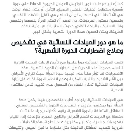
كما يُعتبر ضبط مستوى التوتر من العوامل الحيوية للحفاظ على دورة
شهرية منتظمة. تقنيات التنفس العميق، التأمل، أو حتى قضاء الوقت
في الأنشطة التي تحبها يمكن أن تساهم في تقليل الضغط النفسي
وتحسين مستوى الهرمونات. من المهم أن تهتم المرأة بنفسها وتخصص
وقتًا للاسترخاء والراحة لتفادي حدوث اضطرابات هرمونية. بهذه
الطريقة، يمكن تحسين صحة الدورة الشهرية بشكل كبير.
ما هو دور العيادات النسائية في تشخيص
وعلاج اضطرابات الدورة الشهرية؟
تلعب العيادات النسائية دوراً حاسماً في تأمين الرعاية الصحية اللازمة
للنساء، خصوصاً عند الحديث عن اضطرابات الدورة الشهرية. هذه
الاضطرابات قد تؤثر سلباً على نوعية حياة المرأة، حيث تتراوح الأعراض
بين الألم الشديد، والنزيف المفرط، وعدم انتظام الدورة. لذلك، فإن زيارة
العيادات النسائية تمكن النساء من الحصول على تقييم شامل لحالتهن
الصحية.
في العيادات النسائية، يتواجد أطباء متخصصون فيما يخص صحة
المرأة، مما يمكنهم من إجراء الفحوصات اللازمة والتشخيص الصحيح
للمشاكل المتعلقة بالدورة الشهرية. يقوم الأطباء بإجراء مناقشات
مفصلة مع المريضات لفهم الأعراض والتاريخ الطبي، بالإضافة إلى القيام
بفحوصات جسدية، وتحاليل مختبرية عند الحاجة. هذه الخطوات
ضرورية لتحديد المشاكل الدقيقة مثل متلازمة ما قبل الحيض، وتكيسات