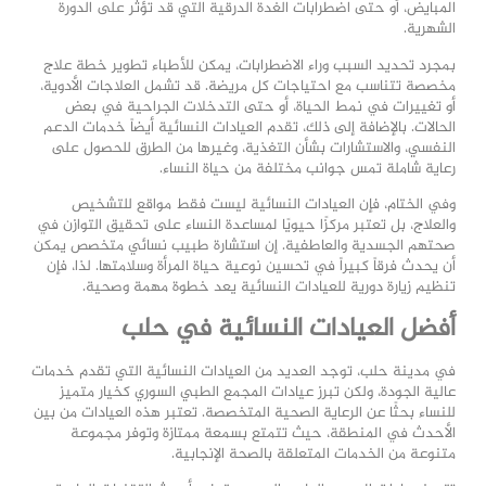
المبايض، أو حتى اضطرابات الغدة الدرقية التي قد تؤثر على الدورة
الشهرية.
بمجرد تحديد السبب وراء الاضطرابات، يمكن للأطباء تطوير خطة علاج
مخصصة تتناسب مع احتياجات كل مريضة. قد تشمل العلاجات الأدوية،
أو تغييرات في نمط الحياة، أو حتى التدخلات الجراحية في بعض
الحالات. بالإضافة إلى ذلك، تقدم العيادات النسائية أيضاً خدمات الدعم
النفسي، والاستشارات بشأن التغذية، وغيرها من الطرق للحصول على
رعاية شاملة تمس جوانب مختلفة من حياة النساء.
وفي الختام، فإن العيادات النسائية ليست فقط مواقع للتشخيص
والعلاج، بل تعتبر مركزًا حيويًا لمساعدة النساء على تحقيق التوازن في
صحتهم الجسدية والعاطفية. إن استشارة طبيب نسائي متخصص يمكن
أن يحدث فرقاً كبيراً في تحسين نوعية حياة المرأة وسلامتها. لذا، فإن
تنظيم زيارة دورية للعيادات النسائية يعد خطوة مهمة وصحية.
أفضل العيادات النسائية في حلب
في مدينة حلب، توجد العديد من العيادات النسائية التي تقدم خدمات
عالية الجودة، ولكن تبرز عيادات المجمع الطبي السوري كخيار متميز
للنساء بحثًا عن الرعاية الصحية المتخصصة. تعتبر هذه العيادات من بين
الأحدث في المنطقة، حيث تتمتع بسمعة ممتازة وتوفر مجموعة
متنوعة من الخدمات المتعلقة بالصحة الإنجابية.