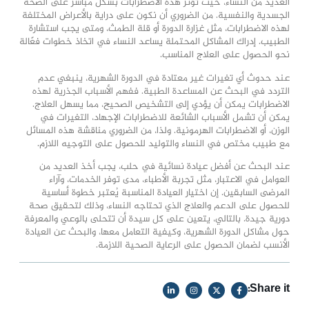
العديد من النساء، حيث تؤثر هذه الاضطرابات بشكل مباشر على الصحة
الجسدية والنفسية. من الضروري أن نكون على دراية بالأعراض المختلفة
لهذه الاضطرابات، مثل غزارة الدورة أو قلة الطمث، ومتى يجب استشارة
الطبيب. إدراك المشاكل المحتملة يساعد النساء في اتخاذ خطوات فعّالة
نحو الحصول على العلاج المناسب.
عند حدوث أي تغيرات غير معتادة في الدورة الشهرية، ينبغي عدم
التردد في البحث عن المساعدة الطبية. ففهم الأسباب الجذرية لهذه
الاضطرابات يمكن أن يؤدي إلى التشخيص الصحيح، مما يسهل العلاج.
يمكن أن تشمل الأسباب الشائعة للاضطرابات الإجهاد، التغيرات في
الوزن، أو الاضطرابات الهرمونية. ولذا، من الضروري مناقشة هذه المسائل
مع طبيب مختص في النساء والتوليد للحصول على التوجيه اللازم.
عند البحث عن أفضل عيادة نسائية في حلب، يجب أخذ العديد من
العوامل في الاعتبار، مثل تجربة الأطباء، مدى توفر الخدمات، وآراء
المرضى السابقين. إن اختيار العيادة المناسبة يُعتبر خطوة أساسية
للحصول على الدعم والعلاج الذي تحتاجه النساء، وذلك لتحقيق صحة
دورية جيدة. بالتالي، يتعين على كل سيدة أن تتحلى بالوعي والمعرفة
حول مشاكل الدورة الشهرية، وكيفية التعامل معها، والبحث عن العيادة
الأنسب لضمان الحصول على الرعاية الصحية اللازمة.
Share it: