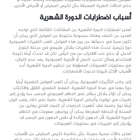
حتى الحالات الطبية المسبقة مثل تكيس المبايض أو الأمراض الأخرى.
أسباب اضطرابات الدورة الشهرية
تُعتبر اضطرابات الدورة الشهرية من المشكلات الشائعة التي تواجه
العديد من النساء، وهناك مجموعة متنوعة من العوامل التي يمكن أن
تكون سببًا في حدوثها. من بين هذه العوامل، تلعب التغيرات الهرمونية
دورًا رئيسيًا. تحدث هذه التغيرات بشكل طبيعي في مرحلة البلوغ،
الحمل، أو حتى عند الاقتراب من سن اليأس، لكن قد تحدث أيضًا نتيجة
لاستخدام وسائل تحديد النسل أو الأدوية الهرمونية. يعد عدم التوازن
في مستويات الهرمونات المسؤولة عن تنظيم الدورة الشهرية أحد
الأسباب الأكثر شيوعًا لحدوث الاضطرابات.
إلى جانب التأثيرات الهرمونية، يمكن أن تلعب العوامل النفسية أيضًا
دورًا مهمًا في صحة الدورة الشهرية. الضغط النفسي، القلق، والاكتئاب
يمكن أن تؤثر بشكل مباشر على النظام الهرموني للجسم، مما يؤدي إلى
تغيرات في توقيت وأعراض الدورة الشهرية. علاوة على ذلك، يلعب الوزن
أيضًا دورًا حاسمًا؛ فقد أظهرت الدراسات أن النساء اللاتي يعانين من
السمنة أو النحافة المفرطة يمكن أن يواجهن صعوبات في انتظام
الدورة الشهرية. لأن الدهون الزائدة أو نقص الدهون في الجسم قد
يؤديان إلى تغييرات في مستويات الهرمونات.
تعتبر حالات صحية معينة، مثل متلازمة تكيس المبايض، من الأسباب
الشائعة الأخرى لاضطرابات الدورة الشهرية. هذه الحالة تؤثر على إنتاج