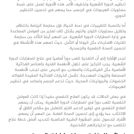
تنظيم الدورة الشهرية وتخفيف الألم. هذه الأدوية تعمل على ضبط
مستويات الهرمونات في الجسم، مما يسهم في تحسين التنظيم
الدوري.
أما بالنسبة للتغييرات في نمط الحياة، فإن ممارسة الرياضة بانتظام،
وتقليل مستويات التوتر، والنوم بشكل كاف تعتبر من العوامل المساعدة
في إدارة اضطرابات الدورة الشهرية. من المهم أيضاً التأكد من ممارسة
تقنيات الاسترخاء مثل اليوغا أو التأمل، حيث تسهم هذه الأنشطة في
تحسين الصحة النفسية والجسدية.
تجدر الإشارة إلى أن التغذية تلعب دوراً أساسياً في علاج اضطرابات الدورة
الشهرية. يجب التركيز على تناول الأطعمة الغنية بالعناصر الغذائية
الأساسية مثل الفيتامينات والمعادن، مع الحرص على تجنب الأطعمة
المصنعة والزيوت المهدرجة. تشمل الخيارات الغذائية المفيدة الفواكه،
الخضروات، والبروتينات الصحية، حيث تدعم الجسم وتساعد في تنظيم
الهرمونات.
في بعض الحالات، قد يكون العلاج النفسي مفيداً إذا كانت العوامل
النفسية تلعب دوراً في اضطرابات الدورة الشهرية. يمكن أن يسهم
العلاج النفسي في توفير الدعم اللازم للتعامل مع مشاعر القلق أو
الاكتئاب، مما يؤدي إلى تحسين الصحة العامة. من المهم أن يسعى
الأفراد للحصول على المشورة الطبية المناسبة لتحديد أفضل خطة علاج
تتناسب مع احتياجاتهم الشخصية.