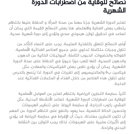
نصائح للوقاية من اضطرابات الدورة
الشهرية
تعتبر الدورة الشهرية جزءًا مهمًا من صحة المرأة، و الحفاظ عليها بانتظام
يتطلب بعض العناية والاهتمام. هنا بعض النصائح القيمة التي يمكن أن
تساعد في تحقيق توازن هرموني صحي وتؤدي إلى دورة شهرية صحية.
أولى النصائح تتعلق بالتغذية السليمة. يجب على النساء التأكد من
تناول وجبات متكاملة تحتوي على جميع العناصر الغذائية الأساسية.
الفواكه والخضروات، الحبوب الكاملة، البروتينات الخالية من الدهون،
والدهون الصحية، كلها تلعب دورًا حيويًا في الحفاظ على صحة الدورة
الشهرية. يمكن أن يؤدي نقص بعض الفيتامينات والمعادن، مثل
فيتامين ب6 والماغنيسيوم، إلى تغيرات في الدورة، لذا يُنصح بالحرص
على تناول هذه العناصر من خلال الغذاء أو المكملات الغذائية عند
الحاجة.
ثانياً، ممارسة التمارين الرياضية بانتظام تعتبر من العوامل الأساسية
للوقاية من اضطرابات الدورة الشهرية. تساعد الأنشطة البدنية، مثل
المشي، ركوب الدراجة، أو ممارسة اليوغا، على تنظيم الهرمونات
وتحسين الحالة النفسية، مما يعود بالنفع على انتظام الدورة. من المهم
أن تكون التمارين معتدلة، حيث أن الإفراط في ممارسة الرياضة قد يؤدي
إلى تأثيرات سلبية على الهرمونات، لذلك يجب التوازن بين النشاط
البدني والراحة.