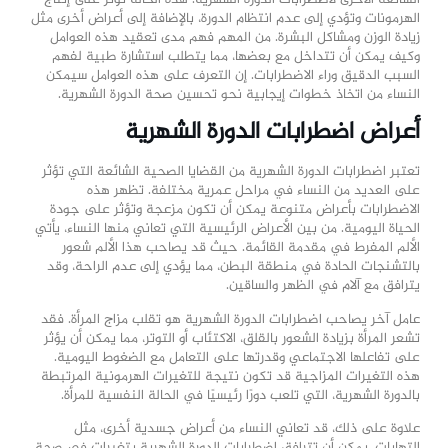
الهرمونات وتؤدي إلى عدم انتظام الدورة، بالإضافة إلى أعراض أخرى مثل
زيادة الوزن ومشاكل البشرة. من المهم فهم مدى تعقيد هذه العوامل
وكيف يمكن أن تتداخل مع بعضها، مما يتطلب استشارة طبية لفهم
السبب الدقيق وراء الاضطرابات. إن التعرف على هذه العوامل سيمكن
النساء من اتخاذ خطوات إيجابية نحو تحسين صحة الدورة الشهرية.
أعراض اضطرابات الدورة الشهرية
تعتبر اضطرابات الدورة الشهرية من القضايا الصحية الشائعة التي تؤثر
على العديد من النساء في مراحل عمرية مختلفة. تظهر هذه
الاضطرابات بأعراض متنوعة يمكن أن تكون مزعجة وتؤثر على جودة
الحياة اليومية. من بين الأعراض الرئيسية التي تعاني منها النساء، يأتي
الألم المفرط في مقدمة القائمة. حيث قد يصاحب هذا الألم شعور
بالتشنجات الحادة في منطقة البطن، مما يؤدي إلى عدم الراحة، وقد
يترافق مع آلام في الظهر والساقين.
عامل آخر يصاحب اضطرابات الدورة الشهرية هو تقلب مزاج المرأة. فقد
تشعر المرأة بزيادة الشعور بالقلق، الاكتئاب أو التوتر، مما يمكن أن يؤثر
على تفاعلها الاجتماعي وقدرتها على التعامل مع الضغوط اليومية.
هذه التغيرات المزاجية قد تكون نتيجة للتغيرات الهرمونية المرتبطة
بالدورة الشهرية، التي تلعب دورًا رئيسيًا في الحالة النفسية للمرأة.
علاوة على ذلك، قد تعاني النساء من أعراض جسدية أخرى، مثل