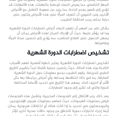
التهابات. يمكن أن تترافق اضطرابات الدورة الشهرية بتغيرات في صحة
الجهاز التناسلي، مما يعرض النساء للإصابة بالتهابات. هذه الالتهابات قد
تؤدي إلى شعور بعدم الراحة، مما يزيد من صعوبة التعامل مع الأعراض
الأخرى. ومن الضروري أن تتعرف المرأة على هذه الأعراض وتكون على
دراية بمتى يجب استشارة الطبيب.
بشكل عام، من المهم أن تفهم النساء أعراض اضطرابات الدورة الشهرية
وما قد يؤشر عليها. حيث أن الإدراك المبكر لهذه الأعراض يمكن أن
يسهل الحصول على العلاج المناسب، مما يؤدي إلى تحسين صحة المرأة
ورفاهيتها.
تشخيص اضطرابات الدورة الشهرية
تشخيص اضطرابات الدورة الشهرية يعتبر خطوة أساسية لفهم الأسباب
الكامنة وراء هذه الحالة، حيث يتضمن عملية شاملة تبدأ بتقييم التاريخ
الطبي للمريضة. يقوم الطبيب بجمع معلومات حول الدورة الشهرية
السابقة، بما في ذلك انتظامها، ومدتها، وأي أعراض مرتبطة بها مثل
الألم أو النزيف الحاد. يسهم هذا التاريخ في تحديد الأنماط المختلفة
للدورة والتي قد تشير إلى وجود اضطرابات.
بعد ذلك، يتم الانتقال إلى الفحوصات المخبرية. وتشمل هذه الفحوصات
قياس مستويات الهرمونات، حيث تساهم مستويات هرمون الإستروجين
والبروجسترون في تحديد ما إذا كانت هناك أي اختلالات هرمونية. يمكن
أيضا إجراء اختبارات دموية للتحقق من وجود حالات صحية أخرى تؤثر