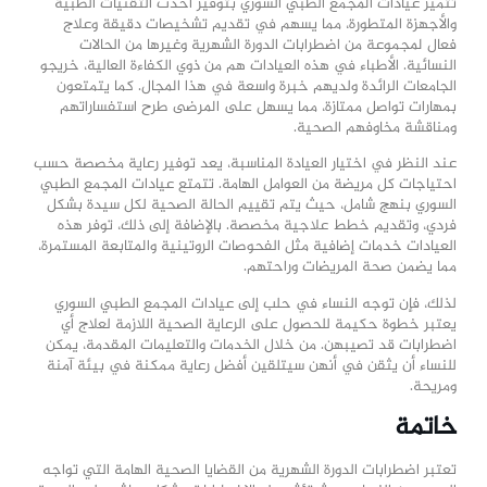
تتميز عيادات
المجمع الطبي السوري
بتوفير أحدث التقنيات الطبية
والأجهزة المتطورة، مما يسهم في تقديم تشخيصات دقيقة وعلاج
فعال لمجموعة من اضطرابات الدورة الشهرية وغيرها من الحالات
النسائية. الأطباء في هذه العيادات هم من ذوي الكفاءة العالية، خريجو
الجامعات الرائدة ولديهم خبرة واسعة في هذا المجال. كما يتمتعون
بمهارات تواصل ممتازة، مما يسهل على المرضى طرح استفساراتهم
ومناقشة مخاوفهم الصحية.
عند النظر في اختيار العيادة المناسبة، يعد توفير رعاية مخصصة حسب
احتياجات كل مريضة من العوامل الهامة. تتمتع عيادات المجمع الطبي
السوري بنهج شامل، حيث يتم تقييم الحالة الصحية لكل سيدة بشكل
فردي، وتقديم خطط علاجية مخصصة. بالإضافة إلى ذلك، توفر هذه
العيادات خدمات إضافية مثل الفحوصات الروتينية والمتابعة المستمرة،
مما يضمن صحة المريضات وراحتهم.
لذلك، فإن توجه النساء في حلب إلى عيادات المجمع الطبي السوري
يعتبر خطوة حكيمة للحصول على الرعاية الصحية اللازمة لعلاج أي
اضطرابات قد تصيبهن. من خلال الخدمات والتعليمات المقدمة، يمكن
للنساء أن يثقن في أنهن سيتلقين أفضل رعاية ممكنة في بيئة آمنة
ومريحة.
خاتمة
تعتبر اضطرابات الدورة الشهرية من القضايا الصحية الهامة التي تواجه