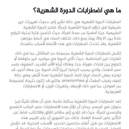
ما هي اضطرابات الدورة الشهرية؟
اضطرابات الدورة الشهرية هي حالة تشير إلى حدوث تغييرات غير
طبيعية في نظام الدورة الشهرية للمرأة. تعتبر الدورة الشهرية
الطبيعية جزءًا أساسيًا من صحة المرأة، حيث تتضمن فترة زمنية تتراوح
عادةً بين 21 و35 يومًا. ومع ذلك، تختلف النساء في أنماط دورتهن
الشهرية، وقد تحدث اضطرابات في هذه الأنماط لأسباب متعددة.
تشمل اضطرابات الدورة الشهرية مجموعة من المشاكل، بما في ذلك
الفترات غير المنتظمة، حيث تأتي الدورة في مواعيد غير متوقعة أو
تتراوح بين فترات طويلة جدًا. وهناك أيضًا الألم الشديد، المعروف باسم
عسر الطمث، والذي يسبب انزعاجًا كبيرًا أثناء الدورة. من جهة أخرى، قد
تواجه بعض النساء غيابًا كاملاً للدورة الشهرية لعدة أشهر، وهي حالة
تعرف بغياب الطمث أو amenorrhea، والتي قد تكون نتيجة لمجموعة
من العوامل، بما في ذلك الإجهاد، وتغيرات الوزن، أو الاضطرابات
الهرمونية.
تعد اضطرابات الدورة الشهرية بمثابة علامة على أن هناك شيئًا غير
متوازن في الجسم. يمكن أن تؤثر هذه الاضطرابات على الجانب النفسي
والجسدي للمرأة، حيث قد تؤدي إلى مشاعر القلق والاكتئاب، فضلاً عن
التأثير على الصحة العامة. لذلك، من الضروري أن يتم تقييم هذه
الاضطرابات من قبل أطباء مختصين لتحديد الأسباب الجذرية. قد تشمل
العوامل المسببة للاضطرابات مستويات الهرمونات، وأنماط الحياة، أو