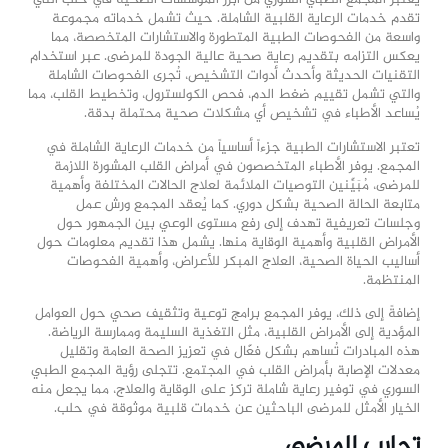
يعتبر المجمع الطبي السوري من أبرز المؤسسات الصحية في حلب التي
تقدم خدمات الرعاية القلبية الشاملة. حيث تشمل خدماته مجموعة
واسعة من الفحوصات الطبية المتطورة والاستشارات المتخصصة، مما
يعكس التزامه بتقديم رعاية صحية عالية الجودة للمرضى. عبر استخدام
التقنيات الحديثة وأحدث أدوات التشخيص، تُجرى الفحوصات الشاملة
والتي تشمل تقييم ضغط الدم، فحص الكولسترول، وتخطيط القلب، مما
يُساعد الأطباء في تشخيص أي مشكلات صحية محتملة بدقة.
تعتبر الاستشارات الطبية جزءاً أساسياً من خدمات الرعاية الشاملة في
المجمع. يوفر الأطباء المتخصصون في أمراض القلب المشورة اللازمة
للمرضى، مُبَيِّنين التوصيات الملائمة لعلاج الحالات المختلفة وأهمية
متابعة الحالة الصحية بشكل دوري. كما يُعقد المجمع ورش عمل
وجلسات تعريفية تهدف إلى رفع مستوى الوعي بين الجمهور حول
الأمراض القلبية وأهمية الوقاية منها. يشمل هذا تقديم معلومات حول
أساليب الحياة الصحية، العلاج المبكر للأعراض، وأهمية الفحوصات
المنتظمة.
إضافةً إلى ذلك، يوفر المجمع برامج توعية وتثقيف صحي حول العوامل
المؤدية إلى الأمراض القلبية، مثل التغذية السليمة وممارسة الرياضة.
هذه المبادرات تُساهم بشكل فعّال في تعزيز الصحة العامة وتقليل
معدلات الإصابة بأمراض القلب في المجتمع. تتجلى رؤية المجمع الطبي
السوري في توفير رعاية شاملة تركز على الوقاية والعلاج، مما يجعل منه
الخيار الأمثل للمرضى الباحثين عن خدمات قلبية موثوقة في حلب.
تجارب المرضى