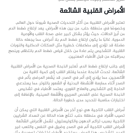
الأمراض القلبية الشائعة
تعتبر الأمراض القلبية من أكثر التحديات الصحية شيوعًا حول العالم،
وخصوصًا في منطقة حلب. من بين هذه الأمراض، يعد ارتفاع ضغط الدم
من أبرز الحالات، حيث يؤثر بشكل كبير على صحة القلب والأوعية
الدموية. غالبًا ما يكون ارتفاع ضغط الدم بلا أعراض، مما يجعله حالة
صامتة قد تؤدي إلى مضاعفات خطيرة مثل السكتات الدماغية والنوبات
القلبية. التشخيص يتم عادة من خلال قياس ضغط الدم بانتظام، وينصح
بمراقبته من قبل الأطباء المعنيين.
إلى جانب ارتفاع ضغط الدم، تُعتبر الذبحة الصدرية من الأمراض القلبية
الشائعة. تحدث الذبحة عندما يفتقر القلب إلى كمية كافية من
الأكسجين، مما يؤدي إلى ألم في الصدر. قد يُشعر المرضى بألم في
الصدر أثناء ممارسة الأنشطة البدنية أو الشعور بالتوتر، مما يستدعي
الحاجة إلى التشخيص والعلاج الفوري. يعتمد الأطباء في تشخيص
الذبحة الصدرية على الفحص السريري والأشعة السينية، بالإضافة إلى
اختبارات مناسبة لتحديد مدى خطورة الحالة.
أمراض القلب التاجية هي نوع آخر من الأمراض القلبية التي يمكن أن
تصيب الأفراد في منطقة حلب. تَنتُج هذه الحالة عن انسداد الشرايين
التاجية بسبب تراكم الدهون والكوليسترول. تشمل الأعراض الشائعة
لأمراض القلب التاجية ألم في الصدر، وضيق في النفس، والتعب غير
المبرر. لتشخيص هذا المرض، يستخدم الأطباء اختبارات تصويرية مثل