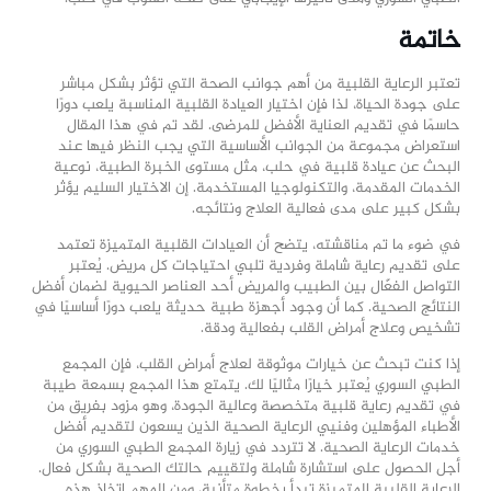
خاتمة
تعتبر الرعاية القلبية من أهم جوانب الصحة التي تؤثر بشكل مباشر
على جودة الحياة، لذا فإن اختيار العيادة القلبية المناسبة يلعب دورًا
حاسمًا في تقديم العناية الأفضل للمرضى. لقد تم في هذا المقال
استعراض مجموعة من الجوانب الأساسية التي يجب النظر فيها عند
البحث عن عيادة قلبية في حلب، مثل مستوى الخبرة الطبية، نوعية
الخدمات المقدمة، والتكنولوجيا المستخدمة. إن الاختيار السليم يؤثر
بشكل كبير على مدى فعالية العلاج ونتائجه.
في ضوء ما تم مناقشته، يتضح أن العيادات القلبية المتميزة تعتمد
على تقديم رعاية شاملة وفردية تلبي احتياجات كل مريض. يُعتبر
التواصل الفعّال بين الطبيب والمريض أحد العناصر الحيوية لضمان أفضل
النتائج الصحية. كما أن وجود أجهزة طبية حديثة يلعب دورًا أساسيًا في
تشخيص وعلاج أمراض القلب بفعالية ودقة.
إذا كنت تبحث عن خيارات موثوقة لعلاج أمراض القلب، فإن المجمع
الطبي السوري يُعتبر خيارًا مثاليًا لك. يتمتع هذا المجمع بسمعة طيبة
في تقديم رعاية قلبية متخصصة وعالية الجودة، وهو مزود بفريق من
الأطباء المؤهلين وفنيي الرعاية الصحية الذين يسعون لتقديم أفضل
خدمات الرعاية الصحية. لا تتردد في زيارة المجمع الطبي السوري من
أجل الحصول على استشارة شاملة ولتقييم حالتك الصحية بشكل فعال.
الرعاية القلبية المتميزة تبدأ بخطوة متأنية، ومن المهم اتخاذ هذه