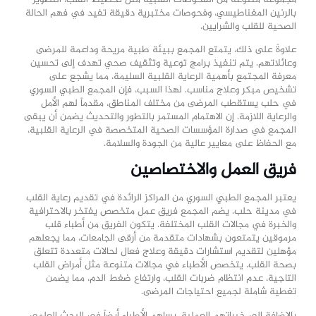
بالرنين المغناطيسي، وفحوصات مختبرية دقيقة تفيد في فهم الحالة
الصحية للقلب والشرايين.
علاوةً على ذلك، يتمتع المجمع ببيئة طبية مريحة وداعمة للمرضى
وعائلاتهم. يتم تنفيذ برامج توعية وتثقيف صحي تهدف إلى تحسين
معرفة المجتمع بأهمية الرعاية القلبية السليمة، مما يشجع على
تشخيص مبكر وعلاج مناسب. لهذا السبب، فإن المجمع الطبي السوري
في حلب يستقطب المرضى من مختلف المناطق، مقدماً لهم الأمل
والرعاية اللازمة. إن الاهتمام المستمر بالتطور والتحديث يضمن أن يبقى
المجمع في صدارة المؤسسات الصحية المتخصصة في الرعاية القلبية،
مع الحفاظ على معايير عالية من الجودة والسلامة.
فريق العمل والاختصاصين
يعتبر المجمع الطبي السوري من المراكز الرائدة في تقديم رعاية القلب
في مدينة حلب. يضم المجمع فريق عمل متخصص يفتخر بالاحترافية
والخبرة في مجالات القلب المختلفة. يتكون الفريق من أطباء قلب
مرموقين يتمتعون بشهادات متقدمة من أرقى الجامعات، مما يجعلهم
مؤهلين لتقديم استشارات دقيقة وعلاج فعال لحالات متعددة تتعلق
بصحة القلب. يتخصص الأطباء في مجالات متنوعة مثل أمراض القلب
التاجية، عدم انتظام ضربات القلب، وارتفاع ضغط الدم، مما يضمن
تغطية شاملة لجميع احتياجات المرضى.
بالإضافة إلى خبراتهم العملية، يساهم الأطباء أيضاً في البحث العلمي