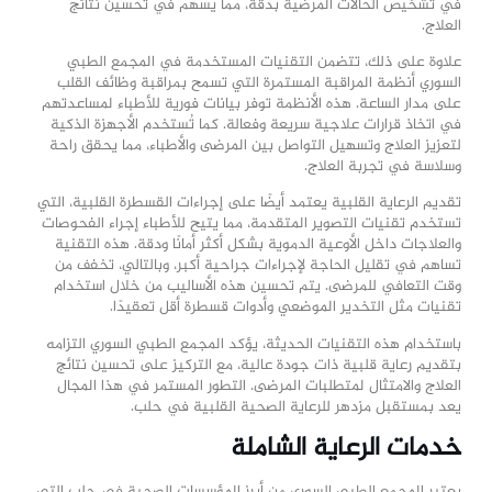
في تشخيص الحالات المرضية بدقة، مما يسهم في تحسين نتائج
العلاج.
علاوة على ذلك، تتضمن التقنيات المستخدمة في المجمع الطبي
السوري أنظمة المراقبة المستمرة التي تسمح بمراقبة وظائف القلب
على مدار الساعة. هذه الأنظمة توفر بيانات فورية للأطباء لمساعدتهم
في اتخاذ قرارات علاجية سريعة وفعالة. كما تُستخدم الأجهزة الذكية
لتعزيز العلاج وتسهيل التواصل بين المرضى والأطباء، مما يحقق راحة
وسلاسة في تجربة العلاج.
تقديم الرعاية القلبية يعتمد أيضًا على إجراءات القسطرة القلبية، التي
تستخدم تقنيات التصوير المتقدمة، مما يتيح للأطباء إجراء الفحوصات
والعلاجات داخل الأوعية الدموية بشكل أكثر أمانًا ودقة. هذه التقنية
تساهم في تقليل الحاجة لإجراءات جراحية أكبر، وبالتالي، تخفف من
وقت التعافي للمرضى. يتم تحسين هذه الأساليب من خلال استخدام
تقنيات مثل التخدير الموضعي وأدوات قسطرة أقل تعقيدًا.
باستخدام هذه التقنيات الحديثة، يؤكد المجمع الطبي السوري التزامه
بتقديم رعاية قلبية ذات جودة عالية، مع التركيز على تحسين نتائج
العلاج والامتثال لمتطلبات المرضى. التطور المستمر في هذا المجال
يعد بمستقبل مزدهر للرعاية الصحية القلبية في حلب.
خدمات الرعاية الشاملة