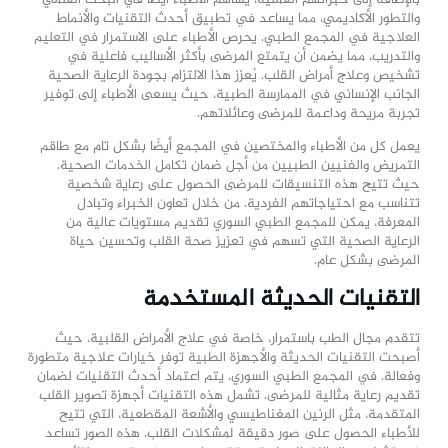
والتطور الأكاديمي، مما يساعد في تطبيق أحدث التقنيات والأنماط
العلاجية في المجمع الطبي. يحرص الأطباء على الاستمرار في التعليم
والتدريب، مما يضمن أن يتمتع المرضى بأكثر الأساليب فاعلية في
تشخيص وعلاج أمراض القلب. يُعزز هذا الالتزام بجودة الرعاية الصحية
الجانب الإنساني في الممارسة الطبية، حيث يسعى الأطباء إلى توفير
تجربة مريحة وداعمة للمرضى وعائلاتهم.
يعمل كل من الأطباء والمختصين في المجمع أيضًا بشكل تام مع طاقم
التمريض والفنيين الطبيين من أجل ضمان تكامل الخدمات الصحية.
حيث تتيح هذه التنسيقات للمرضى الحصول على رعاية شخصية
تتناسب مع احتياجاتهم الفردية. من خلال تعاون الخبراء وتبادل
المعرفة، يمكن للمجمع الطبي السوري تقديم مستويات عالية من
الرعاية الصحية التي تسهم في تعزيز صحة القلب وتحسين حياة
المرضى بشكل عام.
التقنيات الحديثة المستخدمة
تتقدم مجال الطب باستمرار، خاصة في علاج الأمراض القلبية، حيث
أصبحت التقنيات الحديثة والأجهزة الطبية توفر خيارات علاجية متطورة
وفعالة. في المجمع الطبي السوري، يتم اعتماد أحدث التقنيات لضمان
تقديم رعاية مثالية للمرضى. تشمل هذه التقنيات أجهزة تصوير القلب
المتقدمة، مثل الرنين المغناطيسي والأشعة المقطعية، التي تتيح
للأطباء الحصول على صور دقيقة لمشكلات القلب. هذه الصور تساعد