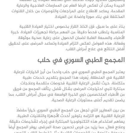
الجيدة يمكن أن تعكس الرضا العام عن الممارسات العلاجية والرعاية
المقدمة. يساعد الاطلاع على المراجعات والتوصيات من خلال القنوات
المختلفة في بناء صورة واضحة عن العيادة.
بناءً على ما سبق، فإن اتخاذ القرار بخصوص اختيار العيادة القلبية
المناسبة يتطلب فحصاً دقيقاً. من المهم مراعاة تجهيزات العيادة، خبرة
الأطباء، والسمعة العامة لضمان الحصول على رعاية صحية موثوقة
وفعالة. هذه العوامل تعكس التزام العيادة وتساعد المرضى على تحقيق
أفضل النتائج في علاج أمراض القلب.
المجمع الطبي السوري في حلب
يعتبر المجمع الطبي السوري في حلب واحداً من أبرز الخيارات للرعاية
القلبية في المنطقة. يُعرف هذا المجمع بتقديم خدمات طبية
متكاملة، حيث تشمل الرعاية القلبية فحوصات متقدمة وعلاجات
مبتكرة تلبي احتياجات المرضى بشكل شامل. يتألف المجمع من فريق
من الأطباء المتخصصين ذوي الخبرة الواسعة في مجال أمراض القلب، مما
يضمن تقديم أعلى مستويات الرعاية الصحية.
من بين المعايير التي تجعل من المجمع الطبي السوري خياراً مفضلاً
للرعاية القلبية هو التزامه بتوفير أحدث الأجهزة والتقنيات الطبية.
يساهم استخدام هذه التكنولوجيا المبتكرة في إجراء تشخيصات دقيقة
وعلاج فعال، مما يزيد من فرص تحسين صحة المرضى. يوفر المجمع أيضاً
مجموعة متنوعة من الفحوصات القلبية مثل تخطيط القلب، التصوير