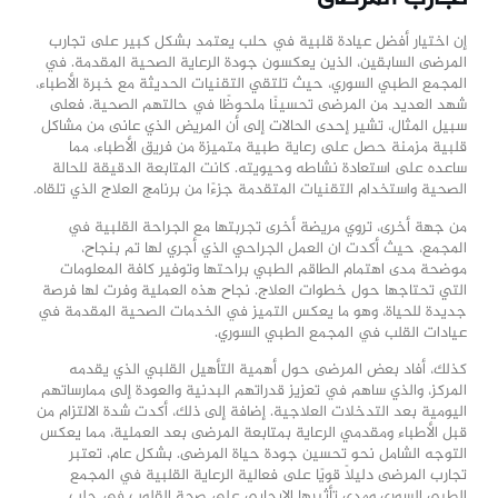
إن اختيار أفضل عيادة قلبية في حلب يعتمد بشكل كبير على تجارب
المرضى السابقين، الذين يعكسون جودة الرعاية الصحية المقدمة. في
المجمع الطبي السوري، حيث تلتقي التقنيات الحديثة مع خبرة الأطباء،
شهد العديد من المرضى تحسينًا ملحوظًا في حالتهم الصحية. فعلى
سبيل المثال، تشير إحدى الحالات إلى أن المريض الذي عانى من مشاكل
قلبية مزمنة حصل على رعاية طبية متميزة من فريق الأطباء، مما
ساعده على استعادة نشاطه وحيويته. كانت المتابعة الدقيقة للحالة
الصحية واستخدام التقنيات المتقدمة جزءًا من برنامج العلاج الذي تلقاه.
من جهة أخرى، تروي مريضة أخرى تجربتها مع الجراحة القلبية في
المجمع، حيث أكدت ان العمل الجراحي الذي أجري لها تم بنجاح،
موضحة مدى اهتمام الطاقم الطبي براحتها وتوفير كافة المعلومات
التي تحتاجها حول خطوات العلاج. نجاح هذه العملية وفرت لها فرصة
جديدة للحياة، وهو ما يعكس التميز في الخدمات الصحية المقدمة في
عيادات القلب في المجمع الطبي السوري.
كذلك، أفاد بعض المرضى حول أهمية التأهيل القلبي الذي يقدمه
المركز، والذي ساهم في تعزيز قدراتهم البدنية والعودة إلى ممارساتهم
اليومية بعد التدخلات العلاجية. إضافة إلى ذلك، أكدت شدة الالتزام من
قبل الأطباء ومقدمي الرعاية بمتابعة المرضى بعد العملية، مما يعكس
التوجه الشامل نحو تحسين جودة حياة المرضى. بشكل عام، تعتبر
تجارب المرضى دليلاً قويًا على فعالية الرعاية القلبية في المجمع
الطبي السوري ومدى تأثيرها الإيجابي على صحة القلوب في حلب.