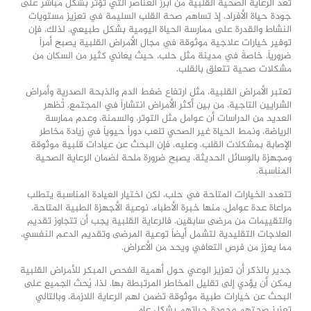
تعد الرعاية الصحية القلبية من أبرز العناصر التي تؤثر بشكل مباشر على
جودة حياة الأفراد. إذ تساهم صحة القلب السليمة في تعزيز مستويات
النشاط والقدرة على ممارسة الحياة اليومية بشكل طبيعي. لذلك، فإن
توفير خيارات علاجية موثوقة في مجال الأمراض القلبية يصبح أمراً
ضرورياً، خاصةً في مدينة مثل حلب، حيث يعاني كثير من السكان من
مشكلات صحية تتعلق بالقلب.
تعتبر الأمراض القلبية، مثل ارتفاع ضغط الدم والذبحة الصدرية وأمراض
الشرايين التاجية، من بين أكثر الأمراض انتشاراً في المجتمع. تُظهر
العديد من الدراسات أن عوامل مثل التوتر، والسمنة، وعدم ممارسة
الرياضة، ونمط الحياة غير الصحي تلعب دوراً حيوياً في زيادة مخاطر
الإصابة بمشكلات القلب. وعليه، فإن البحث عن عيادات قلبية موثوقة
ومجهزة بالوسائل الحديثة، يصبح ضرورة ملحة لضمان الرعاية الصحية
المناسبة.
تتعدد الخيارات المتاحة في حلب، لكن اختيار العيادة المناسبة يتطلب
مراعاة عدة عوامل، منها خبرة الأطباء، نوعية الأجهزة الطبية المتاحة،
والتقييمات من مرضى سابقين. فالرعاية القلبية يجب أن تتجاوز تقديم
العلاجات التقليدية لتشمل أيضاً توعية المرضى وتقديم الدعم النفسي،
مما يعزز من فرص التعافي ويحد من الأعراض.
جدير بالذكر أن تعزيز الوعي حول أهمية الفحص المبكر للأمراض القلبية
يمكن أن يؤدي إلى تقليل المخاطر المرتبطة بها. لذا، يُحث الجميع على
البحث عن خيارات طبية موثوقة تضمن لهم الرعاية اللازمة، وبالتالي
تعزيز صحتهم وجودة حياتهم بشكل عام.