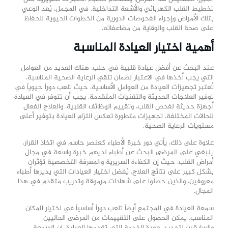
تخطيط القلب الكهربائي والأشعة التداخلية. في المجمل، يُعد الوعي
بتلك الأمراض وإجراء الفحوصات الدورية من الخطوات الحيوية للحفاظ
على صحة القلب والوقاية من مضاعفاته.
أهمية اختيار العيادة المناسبة
عند البحث عن
أفضل عيادة قلبية في حلب
، هناك العديد من العوامل
التي يجب أخذها في الاعتبار لضمان تلقي الرعاية الصحية المناسبة.
تُعتبر تجهيزات العيادة من العوامل الأساسية، حيث تلعب دوراً حيوياً في
توفير العلاجات الحديثة والتقنيات المتقدمة. يجب أن تتوفر في العيادة
أجهزة حديثة لفحص القلب، وتقييم الوظائف القلبية، والعلاج الفعال
للحالات المختلفة. تجهيزات متطورة تعكس التزام العيادة بتوفير أعلى
مستويات الرعاية الصحية.
علاوة على ذلك، يأتي دور خبرة الأطباء كعنصر حاسم في اتخاذ القرار.
ينبغي على المرضى البحث عن أطباء لديهم خبرة واسعة في مجال
أمراض القلب، حيث إن الكفاءة السريرية والمعرفة التخصصية تؤثران
بشكل كبير على نتائج العلاج. يُفضل اختيار العيادات التي يديرها أطباء
معروفين، والذين حصلوا على شهادات مرموقة وتدريب متقدم في هذا
المجال.
سمعة العيادة في المجتمع أيضاً تلعب دوراً أساسياً في اختيار المكان
المناسب. يمكن الحصول على التقييمات من المرضى الحاليين
والسابقين لتحديد جودة الخدمة التي تقدمها العيادة. إن السمعة