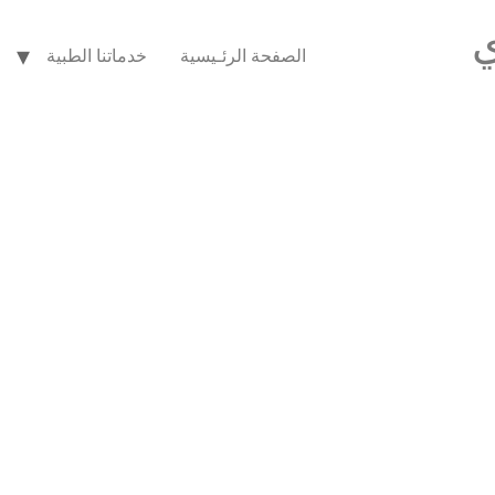
ي
الصفحة الرئـيسية
خدماتنا الطبية
Article & News
Tag: gland diseases