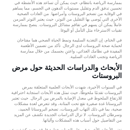
بممارسة الرياضة بانتظام، حيث يمكن أن تساعد هذه الأنشطة في
تحسين تدفق الدم وتقليل مستويات الدهون في الجسم، مما يساهم
في الوقاية من تضخم البروستات وأمراضها. من العادات الصحية
الأخرى التي يُوصى بها التقليل من التوتر، حيث يعتبر التوتر المزمن
عاملاً يمكن أن يسهم في تفاقم مشاكل البروستات. ينصح بممارسة
تقنيات الاسترخاء مثل التأمل أو اليوغا.
في الختام، إن التغذية السليمة ونمط الحياة الصحي هما مفتاحان
لحماية صحة البروستات لدى الرجال. تأكد من تضمين الأطعمة
المفيدة في نظامك الغذائي، واعتنِ بجسمك من خلال ممارسة
الرياضة وتجنب العادات السلبية.
الأبحاث والدراسات الحديثة حول مرض
البروستات
في السنوات الأخيرة، شهدت الأبحاث العلمية المتعلقة بمرض
البروستات تقدمًا ملحوظًا، حيث تمثل هذه الأبحاث استجابة احترافية
للارتفاع الملحوظ في معدل الإصابة بالمرض بين الرجال. حيث تعتبر
البروستاتا غدة صغيرة تقع تحت المثانة، وقد تتعرض لعدة مشكلات
صحية، بما في ذلك التهاب البروستات، تضخم البروستاتا الحميد،
وسرطان البروستات. لا تزال الدراسات الجديدة تكشف عن المزيد
من التفاصيل حول أسباب هذه المشكلات وآلياتها.
تعتبر الأبحاث الأخيرة في علم الجينات خطوة فارقة، حيث كشفت عن