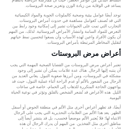
يساعد في الوقاية من زيادة الوزن وتعزيز صحة البروستات.
توجد أيضًا عوامل بيئية وصحية كالملوثات الجوية والمواد الكيميائية
التي قد تُصنف كعوامل مساهمة في حدوث أمراض البروستات.
التجارب التي تمت على الحيوانات تشير إلى إمكانية وجود رابط بين
التعرض للمواد السامة وانتشار الأمراض البروستاتية. لذلك، من المهم
أن يكون الأفراد واعين لهذه الأسباب وأن يسعوا لتحسين نمط حياتهم
لتقليل المخاطر المرتبطة بأمراض البروستات.
أعراض مرض البروستات
تعتبر أعراض مرض البروستات من القضايا الصحية المهمة التي يجب
أن ينتبه إليها الرجال. هناك عدة علامات يمكن أن تشير إلى وجود
مشكلة في البروستات، ومن أبرزها صعوبة التبول. يعاني العديد من
الرجال من الشعور بالألم أو عدم الراحة أثناء عملية التبول، حيث قد
يواجهون الحاجة المتكررة للذهاب إلى الحمام، خاصة في ساعات
الليل. هذه الأعراض قد تُشعر الشخص بالقلق وتؤثر في نوعية الحياة
اليومية.
أيضًا، قد تظهر أعراض أخرى مثل الألم في منطقة الحوض أو أسفل
الظهر. يعد هذا الألم من العلامات التحذيرية التي يجب على الرجال
الانتباه لها؛ فلا يُعتبر الألم موضعياً فحسب، بل قد ينتشر أيضاً إلى
مناطق أخرى مثل الفخذين. من المهم أن يدرك الرجال أن هذه