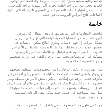
بتقديم رعاية صحية مميزة. إن البيئات المريحة والداعمة التي توفرها
العيادة تجعل من الزيارات الطبية تجربة أكثر سهولة وراحة للمرضى.
لذلك، يمكن اعتبار عيادات المجمع الطبي السوري الخيار المثالي لتلبية
احتياجات علاج أمراض البروستات في حلب.
خاتمة
لتلخيص المعلومات التي تم تقديمها في هذا المقال، فإن مرض
البروستات يعد من القضايا الصحية الهامة التي تؤثر على الرجال
بشكل متزايد. إن فهم الأسباب وطرق العلاج يمكن أن يساعد في
تحسين جودة الحياة وتقليل المخاطر المحتملة. نلاحظ أن الأعراض
تتفاوت، لذا من المهم عدم تجاهل أي علامات قد تشير إلى وجود
مشكلة في البروستات. يجب على الرجال البقاء على دراية بصحتهم
وإجراء الفحوصات الدورية.
من الضروري أن يكون الرجال واعين للخصوصيات المتعلقة بصحتهم،
وأن يكونوا على استعداد لمراجعة الأطباء عند الشعور بأي أعراض غير
مألوفة. فعلى الرغم من إمكانية أن تكون بعض الأعراض بسيطة وغير
خطيرة، إلا أن الكشف المبكر قد يكون حاسمًا في علاج أي مشاكل قد
تتعلق بالبروستات. ينصح دائمًا بالتوجه إلى عيادات متخصصة موثوقة،
مثل تلك المتواجدة في حلب، حيث يمكن تلقي الرعاية المناسبة
والمشورة المهنية.
من خلال تناول هذا الموضوع بشكل شامل، لقد استعرضنا جوانب