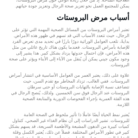
يمكن للمجتمع العمل نحو تعزيز صحة الرجال وتعزيز جودة حياتهم.
أسباب مرض البروستات
تعتبر أمراض البروستات من المسائل الصحية المهمة التي تؤثر على
الرجال، حيث تتعدد الأسباب التي قد تسهم في ظهور هذه الأمراض.
بدايةً، تلعب العوامل الوراثية دورًا بارزًا في تحديد مدى تعرض الفرد
للإصابة بأمراض البروستات. فعندما يكون هناك تاريخ عائلي من مثل
هذه الأمراض، فإن احتمال حدوثها يزداد بشكل كبير. هذا يشير إلى
وجود مكون جيني يمكن أن يُنقل من الآباء إلى الأبناء ويؤثر على صحة
البروستات.
علاوة على ذلك، يعتبر العمر من العوامل الأساسية في انتشار أمراض
البروستات. ففي الغالب، تزداد المخاطر مع تقدم السن، حيث
تتضاعف نسبة الإصابة بالتهابات البروستات أو حتى سرطان
البروستات عند الرجال فوق سن الخمسين. ولذلك، يُنصح الرجال في
هذه الفئة العمرية بإجراء الفحوصات الدورية والمتابعة الصحية
اللازمة.
يُعتبر نمط الحياة أيضًا عاملًا ذا تأثير ملحوظ في الصحة العامة
للبروستات. تشير الدراسات إلى أن نظام الغذاء غير الصحي، كتناول
كميات كبيرة من الدهون المشبعة والأطعمة السريعة، قد يسهم بشكل
كبير في تطور الأمراض المختلفة. فضلاً عن ذلك، يُعتبر الكسل وقلة
النشاط البدني من عوامر الخطر، حيث أن ممارسة الرياضة بانتظام