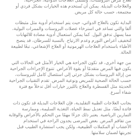
لعلاج مرض البروستات، وتشمل العلاجات الدوائية، الجراحية،
والعلاجات البديلة. يمكن أن تُستخدم هذه الخيارات بشكل فردي أو
مجتمعة، حسب حالة كل مريض.
البداية تكون بالعلاج الدوائي، حيث يتم استخدام أدوية مثل مثبطات
ألفا والتي تساعد في استرخاء عضلات البروستات والممرات البولية،
مما يسهل تدفق البول. كما يمكن استعمال أدوية مضادة للالتهابات
لتخفيف أعراض التورم وعدم الارتياح. بالنسبة للسرطان، قد ينصح
الأطباء باستخدام العلاجات الهرمونية أو العلاج الإشعاعي، تبعًا لطبيعة
الحالة.
من جهة أخرى، قد تكون الجراحة هي الخيار الأمثل في الحالات التي
يكون فيها المرض متقدمًا أو بقوة الأعراض. تتنوع الإجراءات الجراحية
من إزالة البروستات بشكل جزئي إلى استئصال كامل للبروستات،
حسب الحالة الصحية للمريض ونوعية المرض. تقدم التقنيات الجراحية
الحديثة مثل القسطرة والعلاج بالليزر خيارات أقل تدخلاً مع فترة
شفاء أسرع.
بجانب العلاجات الطبية التقليدية، فإن العلاجات البديلة قد تكون ذات
فائدة أيضًا، مثل تعديل نمط الحياة، التغذية السليمة، وممارسة
التمارين الرياضية. يعتبر ذلك جزءًا مهمًا من التحكم بالأعراض والوقاية
من تفاقم المرض. بعض المرضى يجدون الراحة في استخدام
الأعشاب أو المكملات الطبيعية، ولكن يجب استشارة الطبيب قبل
تجربتها لضمان سلامتها.