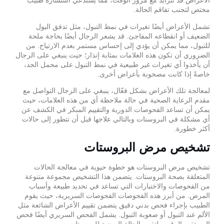
الأعراض قد تتزايد مع مرور الوقت، مما يستدعي استشارة طبيب
مختص لتجنب تفاقم الحالة.
تشمل الأعراض أيضًا تغيرات في نمط التبول، مثل تدفق البول
الضعيف أو انقطاعه المفاجئ. قد يشعر الرجال أيضًا بحاجة ملحة
للتبول، مما يمكن أن يؤدي إلى إحساس مستمر بعدم الارتياح. من
الضروري أن تكون هذه العلامات بمثابة إنذار؛ حيث ينبغي على الرجال
أن يأخذوا أي تغيرات غير طبيعية في نمط التبول على محمل الجد،
خاصةً إذا كانت مصحوبة بأعراض أخرى.
لمعالجة تلك الأعراض بشكل فعّال، ينبغي على الرجال التواصل مع
مقدم الرعاية الصحية في حالة ملاحظة أي من هذه العلامات، حيث
يمكن أن تساعد الفحوصات الدورية والتقييم المبكر في الكشف عن
أي مشكلة في البروستات وبالتالي علاجها قبل أن تتطور إلى حالات
أكثر خطورة.
تشخيص مرض البروستات
تشخيص مرض البروستات هو خطوة حيوية في معالجة الحالات
المتعلقة بصحة البروستات. يتضمن هذا التشخيص مجموعة متنوعة
من الفحوصات والاختبارات التي تساعد في تحديد طبيعة وأسباب
المرض. من أبرز هذه الفحوصات الفحوصات السريرية، حيث يقوم
الطبيب بإجراء فحص بدني دقيق يتضمن تقييم الأعراض الشائعة مثل
الألم عند التبول أو صعوبة التبول. يشمل الفحص السريري أيضًا فحص