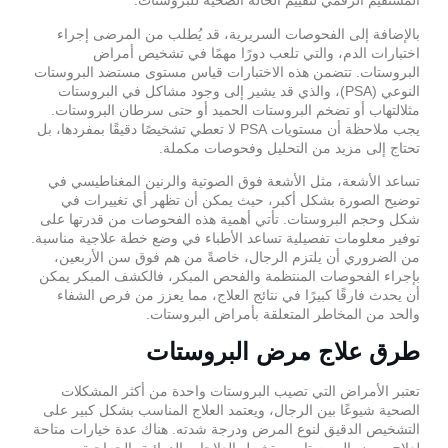
المستقيم الرقمي لتقييم الحالة الصحية للبروستات.
بالإضافة إلى الفحوصات السريرية، قد يُطلب من المرضى إجراء
اختبارات الدم، والتي تلعب دورًا مهمًا في تشخيص أمراض
البروستات. تتضمن هذه الاختبارات قياس مستوى مستضد البروستات
النوعي (PSA)، والذي قد يشير إلى وجود مشاكل في البروستات
مثلالتهاب أو تضخم البروستات الحميد أو حتى سرطان البروستات.
يجب ملاحظة أن مستويات PSA لا تعطي تشخيصًا دقيقًا بمفردها، بل
تحتاج إلى مزيد من التحليل وفحوصات مكملة.
تساعد الأشعة، مثل الأشعة فوق الصوتية والرنين المغناطيسي في
توضيح الصورة بشكل أكبر، حيث يمكن أن تظهر أي تغييرات في
شكل وحجم البروستات. تأتي أهمية هذه الفحوصات من قدرتها على
توفير معلومات تفصيلية تساعد الأطباء في وضع خطة علاجية مناسبة.
من الضروري أن يلتزم الرجال، خاصةً من هم فوق سن الأربعين،
بإجراء الفحوصات المنتظمة والفحص المبكر، فالكشف المبكر يمكن
أن يحدث فارقًا كبيرًا في نتائج العلاج، مما يعزز من فرص الشفاء
والحد من المخاطر المتعلقة بأمراض البروستات.
طرق علاج مرض البروستات
تعتبر الأمراض التي تصيب البروستات واحدة من أكثر المشكلات
الصحية شيوعًا بين الرجال، ويعتمد العلاج المناسب بشكل كبير على
التشخيص الدقيق لنوع المرض ودرجة شدته. هناك عدة خيارات متاحة