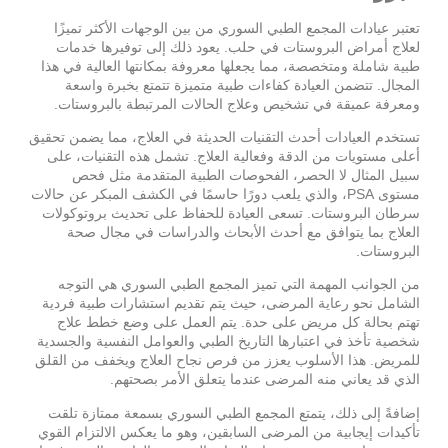
تعتبر
من بين الوجهات الأكثر تميزًا
عيادات المجمع الطبي السوري
لعلاج أمراض البروستات في حلب. يعود ذلك إلى توفيرها خدمات
طبية شاملة ومتخصصة، مما يجعلها معروفة بمكانتها العالية في هذا
المجال. تتضمن العيادة كفاءات طبية متميزة تتمتع بخبرة واسعة
ومعرفة عميقة في تشخيص وعلاج الحالات المرتبطة بالبروستات.
تستخدم العيادات أحدث التقنيات الحديثة في العلاج، مما يضمن تحقيق
أعلى مستويات من الدقة وفعالية العلاج. تشمل هذه التقنيات، على
سبيل المثال لا الحصر، الفحوصات الطبية المتقدمة مثل فحص
مستوى PSA، والذي يلعب دورًا حاسمًا في الكشف المبكر عن حالات
سرطان البروستات. تسعى العيادة للحفاظ على تحديث بروتوكولات
العلاج بما يتوافق مع أحدث الأبحاث والدراسات في مجال صحة
البروستات.
من الجوانب المهمة التي تميز المجمع الطبي السوري هي التوجه
الشامل نحو رعاية المرضى، حيث يتم تقديم استشارات طبية فردية
تهتم بحالة كل مريض على حدة. يتم العمل على وضع خطط علاج
شخصية تأخذ في اعتبارها التاريخ الطبي والعوامل النفسية والجسدية
للمريض. هذا الأسلوب يعزز من فرص نجاح العلاج ويخفف من القلق
الذي قد يعاني منه المرضى عندما يتعلق الأمر بصحتهم.
إضافةً إلى ذلك، يتمتع المجمع الطبي السوري بسمعة ممتازة تلقت
تأكيدات إيجابية من المرضى السابقين، وهو ما يعكس الالتزام القوي