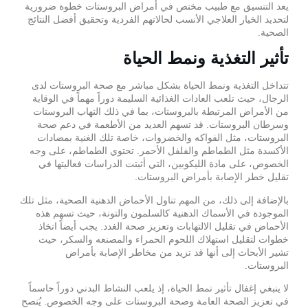
يعد التنسيق مع طبيب مختص في أمراض البروستات خطوة ضرورية
لتحديد الخيار العلاجي الأنسب لحالاتهم الفردية وتحقيق أفضل النتائج
الصحية.
تأثير التغذية ونمط الحياة
تتداخل التغذية ونمط الحياة بشكل مباشر مع صحة البروستات لدى
الرجال، حيث تلعب العادات الغذائية السليمة دوراً مهماً في الوقاية
من الأمراض المرتبطة بالبروستات، بما في ذلك التهاب البروستات
وسرطان البروستات. قد تسهم العديد من الأطعمة في دعم صحة
البروستات، مثل الفواكه والخضروات، خاصة تلك الغنية بمضادات
الأكسدة مثل الطماطم والفلفل الأحمر. تحتوي الطماطم، على وجه
الخصوص، على مادة الليكوبين، التي أثبتت الدراسات فعاليتها في
تقليل خطر الإصابة بأمراض البروستات.
بالإضافة إلى ذلك، من المهم تناول الأحماض الدهنية الصحية، مثل تلك
الموجودة في الأسماك الدهنية كالسلمون والتونة، حيث تسهم هذه
الأحماض في تقليل الالتهابات وتعزيز صحة الغدد. يجب أيضاً اتخاذ
خطوات لتقليل استهلاك اللحوم الحمراء والمصنعه والسكر، حيث
تشير الأبحاث إلى أنها قد تزيد من مخاطر الإصابة بأمراض
البروستات.
لا ينبغي إغفال تأثير نمط الحياة، إذ يلعب النشاط البدني دوراً حاسماً
في تعزيز الصحة العامة وصحة البروستات على وجه الخصوص. يُنصح