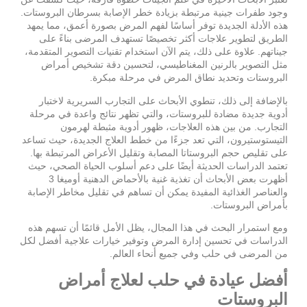
وجود طفرات جينية مرتبطة بزيادة خطر الإصابة بسرطان البروستات.
هذه الأدلة الجديدة توفر أساسًا لفهم المرض بصورة أعمق، مما يمهد
الطريق لتطوير علاجات أكثر تخصيصًا تستهدف المرضى بناءً على
جيناتهم. علاوة على ذلك، يتم الآن استخدام تقنيات التصوير المتقدمة،
مثل التصوير بالرنين المغناطيسي، لتحسين دقة تشخيص أمراض
البروستات وتحديد نطاق المرض في مرحلة مبكرة.
بالإضافة إلى ذلك، تنطوي الأبحاث على التجارب السريرية لاختبار
أدوية جديدة مضادة للبروستات، والتي تظهر نتائج واعدة في مرحلة
التجارب. من بين هذه العلاجات، ظهور أدوية مثبطة لهرمون
التيستوستيرون، التي تعد جزءًا من خطط العلاج الجديدة، حيث تساعد
على تقليص حجم البروستاتا المصابة وتقليل الأعراض المرتبطة بها.
تعتمد الدراسات الحديثة أيضًا على دعم أسلوب الحياة الصحي، حيث
أظهرت بعض الأبحاث أن تغذية غنية بالأحماض الدهنية أوميغا 3
والعناصر الغذائية المفيدة يمكن أن تساهم في تقليل مخاطر الإصابة
بأمراض البروستات.
ومع استمرار البحث في هذا المجال، يظل الأمل قائمًا أن تسهم هذه
الدراسات في تحسين إدارة المرض وتوفير خيارات علاجية أفضل لكل
من المرضى في حلب وفي جميع أنحاء العالم.
أفضل عيادة في حلب لعلاج أمراض
البروستات