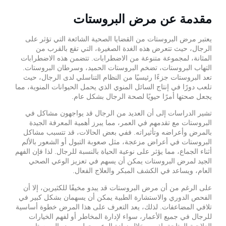
مقدمة عن مرض البروستات
يعتبر مرض البروستات من القضايا الصحية الشائعة التي تؤثر على
الرجال، حيث تتعرض هذه الغدة الصغيرة، التي تقع بالقرب من
المثانة، لمجموعة متنوعة من الاضطرابات. تتضمن هذه الاضطرابات
التهاب البروستات، تضخم البروستات الحميد، وسرطان البروستات.
تعد البروستات جزءًا رئيسيًا من النظام التناسلي لدى الرجال، حيث
تلعب دورًا في إنتاج السائل المنوي الذي يحمل الحيوانات المنوية، مما
يجعل صحتها أمرًا حيويًا لصحة الرجال بشكل عام.
تشير الدراسات إلى أن العديد من الرجال قد يواجهون مشاكل في
البروستات مع تقدمهم في العمر، مما يبرز أهمية المعرفة الجيدة
بالمرض وأعراضه وتأثيراته. ففي بعض الحالات، قد تتسبب مشاكل
البروستات في أعراض مزعجة، مثل صعوبة التبول أو الشعور بالألم
أثناء الجماع، مما يؤثر على نوعية الحياة بالنسبة للرجال. لذا فإن الفهم
الجيد لمرض البروستات يمكن أن يسهم في تعزيز الوعي الصحي
العام، ويساعد في الكشف المبكر والعلاج الفعال.
على الرغم من أن مرض البروستات قد يبدو مخيفًا للكثيرين، إلا أن
الفحص الدوري والاستشارة الطبية يمكن أن يسهمان بشكل كبير في
تلافي المضاعفات. لذلك، يعد التعرف على هذا المرض خطوة أساسية
للرجال في جميع الأعمار، سواء لإدارة المخاطر أو لفهم الخيارات
العلاجية المتاحة. إذ من خلال زيادة الوعي حول مرض البروستات،